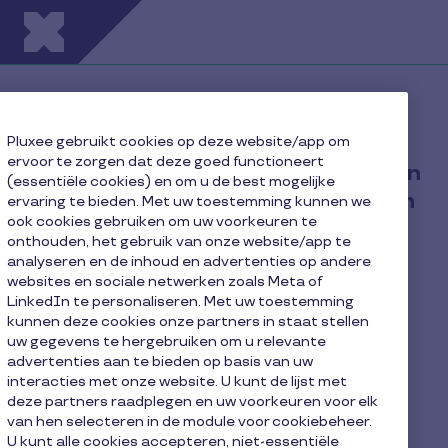
Overslaan en naar de inhoud gaan
Neem contact op met onze experts om je
persoonlijke offerte te ontvangen
Pluxee gebruikt cookies op deze website/app om
ervoor te zorgen dat deze goed functioneert
Vul het formulier in zodat een van
(essentiële cookies) en om u de best mogelijke
onze experts je kan contacteren
ervaring te bieden. Met uw toestemming kunnen we
ook cookies gebruiken om uw voorkeuren te
binnen 48u.
onthouden, het gebruik van onze website/app te
analyseren en de inhoud en advertenties op andere
websites en sociale netwerken zoals Meta of
LinkedIn te personaliseren. Met uw toestemming
kunnen deze cookies onze partners in staat stellen
uw gegevens te hergebruiken om u relevante
advertenties aan te bieden op basis van uw
interacties met onze website. U kunt de lijst met
deze partners raadplegen en uw voorkeuren voor elk
van hen selecteren in de module voor cookiebeheer.
U kunt alle cookies accepteren, niet-essentiële