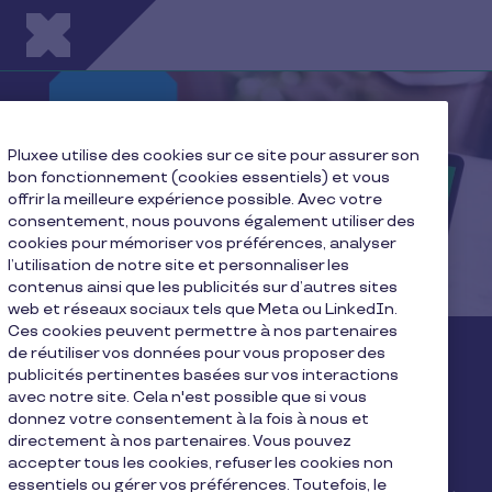
Aller au contenu principal
Pluxee utilise des cookies sur ce site pour assurer son
bon fonctionnement (cookies essentiels) et vous
offrir la meilleure expérience possible. Avec votre
consentement, nous pouvons également utiliser des
cookies pour mémoriser vos préférences, analyser
l’utilisation de notre site et personnaliser les
contenus ainsi que les publicités sur d’autres sites
web et réseaux sociaux tels que Meta ou LinkedIn.
Ces cookies peuvent permettre à nos partenaires
de réutiliser vos données pour vous proposer des
Découvrez notre guide
publicités pertinentes basées sur vos interactions
avec notre site. Cela n'est possible que si vous
“Tout ce qu’il faut savoir
donnez votre consentement à la fois à nous et
sur les éco-chèques”
directement à nos partenaires. Vous pouvez
accepter tous les cookies, refuser les cookies non
essentiels ou gérer vos préférences. Toutefois, le