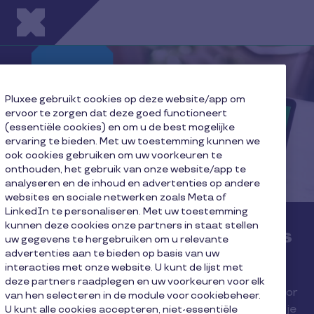
Overslaan en naar de inhoud gaan
Pluxee gebruikt cookies op deze website/app om
ervoor te zorgen dat deze goed functioneert
(essentiële cookies) en om u de best mogelijke
ervaring te bieden. Met uw toestemming kunnen we
ook cookies gebruiken om uw voorkeuren te
onthouden, het gebruik van onze website/app te
analyseren en de inhoud en advertenties op andere
websites en sociale netwerken zoals Meta of
LinkedIn te personaliseren. Met uw toestemming
kunnen deze cookies onze partners in staat stellen
Ontdek onze GRATIS gids
uw gegevens te hergebruiken om u relevante
advertenties aan te bieden op basis van uw
“Alles over ecocheques”
interacties met onze website. U kunt de lijst met
deze partners raadplegen en uw voorkeuren voor elk
Ecocheques hebben vele troeven: ze zijn goed voor
van hen selecteren in de module voor cookiebeheer.
je bedrijf, je medewerkers én de planeet. Dat wist je
U kunt alle cookies accepteren, niet-essentiële