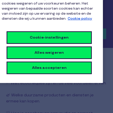
cookies weigeren of uw voorkeuren beheren. Het
misschien al, maar er zijn zeker dingen die je nog
weigeren van bepaalde soorten cookies kan echter
moet ontdekken over dit belastingvriendelijk
van invloed zijn op uw ervaring op de website en de
verloningsmiddel. Ontdek het in onze gids!
diensten die wij u kunnen aanbieden.
Cookie policy
Download de gratis gids
Cookie-instellingen
Alles weigeren
Wat je allemaal ontdekt in deze
gids:
Alles accepteren
✅ Wat ecocheques zijn en de vele voordelen ervan.
🌿 Welke duurzame producten en diensten je
ermee kan kopen.