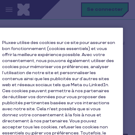
Aller au contenu principal
R
Se connecter
Accueil
Notre blog
Actu
Pluxee utilise des cookies sur ce site pour assurer son
Débuter comme indépendant avec un package salarial
bon fonctionnement (cookies essentiels) et vous
intéressant
offrir la meilleure expérience possible. Avec votre
consentement, nous pouvons également utiliser des
cookies pour mémoriser vos préférences, analyser
l’utilisation de notre site et personnaliser les
Débuter comme
contenus ainsi que les publicités sur d’autres sites
web et réseaux sociaux tels que Meta ou LinkedIn.
indépendant avec un
Ces cookies peuvent permettre à nos partenaires
package salarial
de réutiliser vos données pour vous proposer des
publicités pertinentes basées sur vos interactions
intéressant
avec notre site. Cela n'est possible que si vous
donnez votre consentement à la fois à nous et
directement à nos partenaires. Vous pouvez
3 min de lecture
4 août 2024
accepter tous les cookies, refuser les cookies non
essentiels ou gérer vos préférences. Toutefois, le