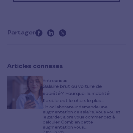
Partager
this
article
on
social
Articles connexes
media
Entreprises
Salaire brut ou voiture de
société ? Pourquoi la mobilité
flexible est le choix le plus
Un collaborateur demande une
intelligent en 2026
augmentation de salaire. Vous voulez
le garder, alors vous commencez à
calculer. Combien cette
augmentation vous...
7 mai 2026