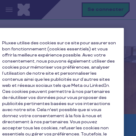
Aller au contenu principal
R
Se connecter
Accueil
Avantages marchands
Pluxee utilise des cookies sur ce site pour assurer son
bon fonctionnement (cookies essentiels) et vous
offrir la meilleure expérience possible. Avec votre
consentement, nous pouvons également utiliser des
cookies pour mémoriser vos préférences, analyser
l’utilisation de notre site et personnaliser les
contenus ainsi que les publicités sur d’autres sites
web et réseaux sociaux tels que Meta ou LinkedIn.
Ces cookies peuvent permettre à nos partenaires
de réutiliser vos données pour vous proposer des
publicités pertinentes basées sur vos interactions
avec notre site. Cela n'est possible que si vous
donnez votre consentement à la fois à nous et
directement à nos partenaires. Vous pouvez
Boostez votre activité
accepter tous les cookies, refuser les cookies non
essentiels ou gérer vos préférences. Toutefois, le