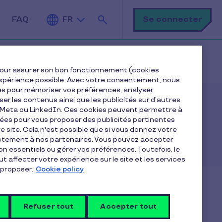
Rechercher
Se connecter
FAQ
FR
e pour assurer son bon fonctionnement (cookies
e expérience possible. Avec votre consentement, nous
es pour mémoriser vos préférences, analyser
iser les contenus ainsi que les publicités sur d’autres
e Meta ou LinkedIn. Ces cookies peuvent permettre à
nées pour vous proposer des publicités pertinentes
 site. Cela n'est possible que si vous donnez votre
ectement à nos partenaires. Vous pouvez accepter
non essentiels ou gérer vos préférences. Toutefois, le
t affecter votre expérience sur le site et les services
proposer.
Cookie policy
Refuser tout
Accepter tout