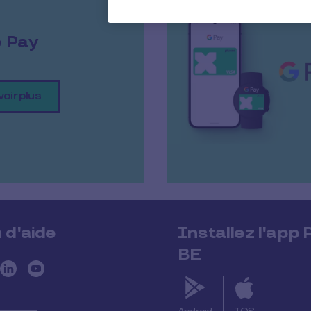
 Pay
oir plus
 d'aide
Installez l'app 
BE