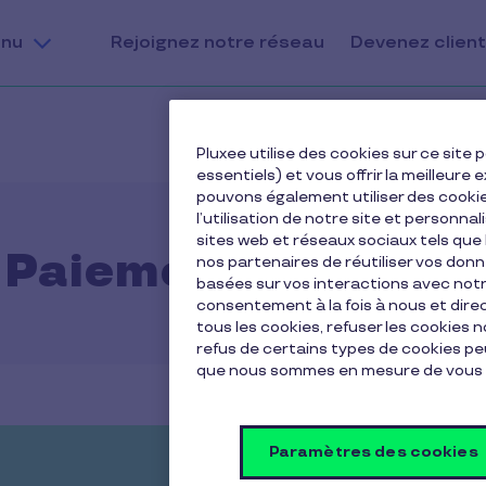
nu
Rejoignez notre réseau
Devenez client
Pluxee utilise des cookies sur ce sit
essentiels) et vous offrir la meilleur
pouvons également utiliser des cooki
l’utilisation de notre site et personnal
sites web et réseaux sociaux tels qu
Paiements mobiles
nos partenaires de réutiliser vos don
basées sur vos interactions avec notre
consentement à la fois à nous et dir
tous les cookies, refuser les cookies 
refus de certains types de cookies peu
que nous sommes en mesure de vous 
Paramètres des cookies