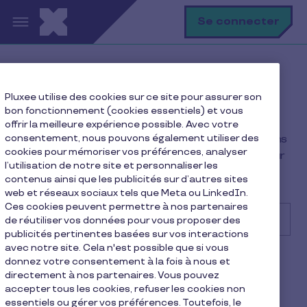
Aller au contenu principal
R
Se connecter
Comment pouvons-nous
Pluxee utilise des cookies sur ce site pour assurer son
vous aider ?
bon fonctionnement (cookies essentiels) et vous
offrir la meilleure expérience possible. Avec votre
consentement, nous pouvons également utiliser des
Nous sommes là pour vous ! Tapez votre question dans
cookies pour mémoriser vos préférences, analyser
la barre de recherche ou faites défiler vers le bas pour
l’utilisation de notre site et personnaliser les
choisir le sujet dont vous avez besoin.
contenus ainsi que les publicités sur d’autres sites
web et réseaux sociaux tels que Meta ou LinkedIn.
Ces cookies peuvent permettre à nos partenaires
de réutiliser vos données pour vous proposer des
publicités pertinentes basées sur vos interactions
avec notre site. Cela n'est possible que si vous
Rechercher
Articles populaires
donnez votre consentement à la fois à nous et
directement à nos partenaires. Vous pouvez
Quand ma Pluxee Card va-t-elle être livrée ?
accepter tous les cookies, refuser les cookies non
Où puis-je trouver le code PIN de ma carte
essentiels ou gérer vos préférences. Toutefois, le