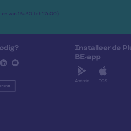
 en van 13u30 tot 17u00)
odig?
Installeer de P
BE-app
Android
IOS
r ons