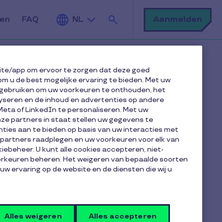
Zoek
Aanmelden
den
FAQ
NL
ite/app om ervoor te zorgen dat deze goed
om u de best mogelijke ervaring te bieden. Met uw
gebruiken om uw voorkeuren te onthouden, het
yseren en de inhoud en advertenties op andere
Meta of LinkedIn te personaliseren. Met uw
e partners in staat stellen uw gegevens te
ties aan te bieden op basis van uw interacties met
e partners raadplegen en uw voorkeuren voor elk van
iebeheer. U kunt alle cookies accepteren, niet-
oorkeuren beheren. Het weigeren van bepaalde soorten
 uw ervaring op de website en de diensten die wij u
Alles weigeren
Alles accepteren