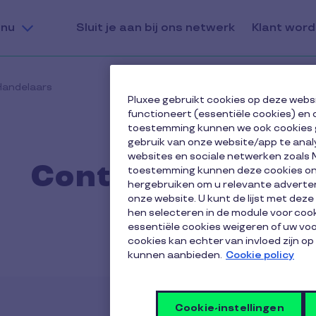
nu
Sluit je aan bij ons netwerk
Klant wor
Handelaars
Pluxee gebruikt cookies op deze webs
functioneert (essentiële cookies) en 
toestemming kunnen we ook cookies 
gebruik van onze website/app te anal
websites en sociale netwerken zoals 
Contacteer ons
toestemming kunnen deze cookies onz
hergebruiken om u relevante adverten
onze website. U kunt de lijst met dez
hen selecteren in de module voor cook
essentiële cookies weigeren of uw v
cookies kan echter van invloed zijn op
kunnen aanbieden.
Cookie policy
Cookie-instellingen