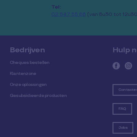
Tel:
02 547 55 88
(van 8u30 tot 12u30
Bedrijven
Hulp n
Cheques bestellen
Klantenzone
Onze oplossingen
Contactee
Gesubsidieerde producten
FAQ
Jobs