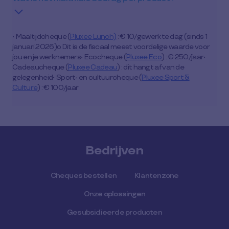
• Maaltijdcheque (
Pluxee Lunch)
: € 10/gewerkte dag (sinds 1
januari 2026)o Dit is de fiscaal meest voordelige waarde voor
jou en je werknemers• Ecocheque (
Pluxee Eco
) : € 250/jaar•
Cadeaucheque (
Pluxee Cadeau
) : dit hangt af van de
gelegenheid• Sport- en cultuurcheque (
Pluxee Sport &
Culture
) : € 100/jaar
Bedrijven
Cheques bestellen
Klantenzone
Onze oplossingen
Gesubsidieerde producten