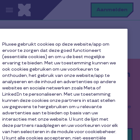
Overslaan en naar de inhoud gaan
Z
Aanmelden
Home pagina
Producten Bedrijven
Pluxee gebruikt cookies op deze website/app om
Cadeaucheque - bedrijven
ervoor te zorgen dat deze goed functioneert
(essentiële cookies) en om u de best mogelijke
ervaring te bieden. Met uw toestemming kunnen we
ook cookies gebruiken om uw voorkeuren te
Cadeaucheques bestellen
onthouden, het gebruik van onze website/app te
analyseren en de inhoud en advertenties op andere
als werkgever
websites en sociale netwerken zoals Meta of
LinkedIn te personaliseren. Met uw toestemming
Bedank of feliciteer je medewerkers met Pluxee
kunnen deze cookies onze partners in staat stellen
Cadeau, de fiscaal voordelige cadeaucheque die je
uw gegevens te hergebruiken om u relevante
advertenties aan te bieden op basis van uw
met plezier geeft.
interacties met onze website. U kunt de lijst met
deze partners raadplegen en uw voorkeuren voor elk
van hen selecteren in de module voor cookiebeheer.
Word klant
U kunt alle cookies accepteren, niet-essentiële