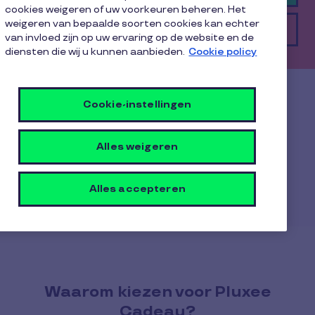
cookies weigeren of uw voorkeuren beheren. Het
weigeren van bepaalde soorten cookies kan echter
Ik wil een offerte
van invloed zijn op uw ervaring op de website en de
diensten die wij u kunnen aanbieden.
Cookie policy
Cadeaucheques bestellen
Cookie-instellingen
Alle Pluxee-oplossingen samen
Alles weigeren
Alles accepteren
Voordelen van de Pluxee Card
Waarom kiezen voor Pluxee
Cadeau?