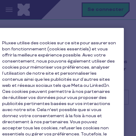
Aller au contenu principal
R
Se connecter
Comment pouvons-nous
Pluxee utilise des cookies sur ce site pour assurer son
vous aider ?
bon fonctionnement (cookies essentiels) et vous
offrir la meilleure expérience possible. Avec votre
consentement, nous pouvons également utiliser des
Nous sommes là pour vous ! Tapez votre question dans
cookies pour mémoriser vos préférences, analyser
la barre de recherche ou faites défiler vers le bas pour
l’utilisation de notre site et personnaliser les
choisir le sujet dont vous avez besoin.
contenus ainsi que les publicités sur d’autres sites
web et réseaux sociaux tels que Meta ou LinkedIn.
Ces cookies peuvent permettre à nos partenaires
de réutiliser vos données pour vous proposer des
publicités pertinentes basées sur vos interactions
avec notre site. Cela n'est possible que si vous
Rechercher
Articles populaires
donnez votre consentement à la fois à nous et
directement à nos partenaires. Vous pouvez
Quand ma Pluxee Card va-t-elle être livrée ?
accepter tous les cookies, refuser les cookies non
Où puis-je trouver le code PIN de ma carte
essentiels ou gérer vos préférences. Toutefois, le