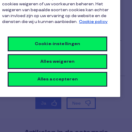
waarden toekennen?
cookies weigeren of uw voorkeuren beheren. Het
weigeren van bepaalde soorten cookies kan echter
1 minuut leestijd
13 oktober 2025
van invloed zijn op uw ervaring op de website en de
diensten die wij u kunnen aanbieden.
Cookie policy
1
Ja. De RSZ staat toe dat een werkgever
minuut
maaltijdcheques met verschillende nominale
leestijd
waarden toekent, mits aan alle voorwaarden voor
Cookie-instellingen
vrijstelling wordt voldaan en mits het verschil in
waarde gebaseerd is op een objectief criterium.
Alles weigeren
Alles accepteren