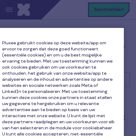
Overslaan en naar de inhoud gaan
Z
Aanmelden
Help Center
Bedrijf
Pluxee gebruikt cookies op deze website/app om
Beheer van werknemersvoordelen en
ervoor te zorgen dat deze goed functioneert
bestellingen
(essentiële cookies) en om u de best mogelijke
Mag ik maaltijdcheques met verschillende nominale
ervaring te bieden. Met uw toestemming kunnen we
waarden toekennen?
ook cookies gebruiken om uw voorkeuren te
onthouden, het gebruik van onze website/app te
analyseren en de inhoud en advertenties op andere
websites en sociale netwerken zoals Meta of
LinkedIn te personaliseren. Met uw toestemming
Zoek
kunnen deze cookies onze partners in staat stellen
Bedrijf
uw gegevens te hergebruiken om u relevante
advertenties aan te bieden op basis van uw
Mag ik maaltijdcheques met
interacties met onze website. U kunt de lijst met
deze partners raadplegen en uw voorkeuren voor elk
verschillende nominale
van hen selecteren in de module voor cookiebeheer.
U kunt alle cookies accepteren, niet-essentiële