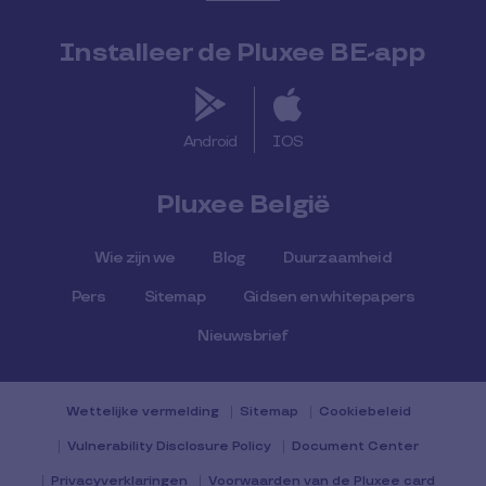
Installeer de Pluxee BE-app
Android
IOS
Pluxee België
Wie zijn we
Blog
Duurzaamheid
Pers
Sitemap
Gidsen en whitepapers
Nieuwsbrief
Wettelijke vermelding
Sitemap
Cookiebeleid
Vulnerability Disclosure Policy
Document Center
Privacyverklaringen
Voorwaarden van de Pluxee card