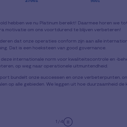
Gold hebben we nu Platinum bereikt! Daarmee horen we tot
a motivatie om ons voortdurend te blijven verbeteren!
ren dat onze operaties conform zijn aan alle internationa
ing. Dat is een hoeksteen van good governance.
eze internationale norm voor kwaliteitscontrole en -behe
eteren, op weg naar operationele uitmuntendheid.
pport bundelt onze successen en onze verbeterpunten, onz
alen op alle gebieden. We leggen uit hoe duurzaamheid de k
1
/
4