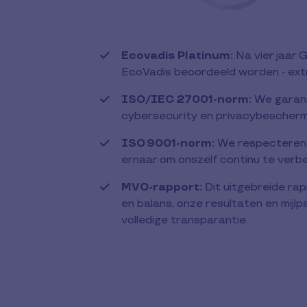
Ecovadis Platinum:
Na vier jaar 
EcoVadis beoordeeld worden - extr
ISO/IEC 27001-norm:
We garande
cybersecurity en privacybescherm
ISO 9001-norm:
We respecteren d
ernaar om onszelf continu te verb
MVO-rapport:
Dit uitgebreide ra
en balans, onze resultaten en mijlp
volledige transparantie.