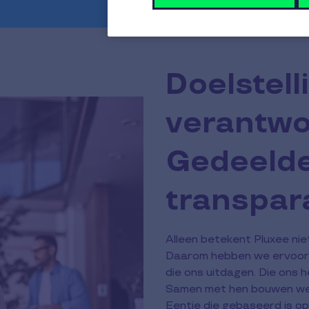
Doelstell
verantwo
Gedeelde
transpara
Alleen betekent Pluxee nie
Daarom hebben we ervoor 
die ons uitdagen. Die ons h
Samen met hen bouwen we a
Eentje die gebaseerd is op