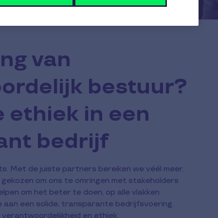
ing van
ordelijk bestuur?
 ethiek in een
nt bedrijf
ts. Met de juiste partners bereiken we véél meer.
gekozen om ons te omringen met stakeholders
elpen om het beter te doen, op alle vlakken.
an een solide, transparante bedrijfsvoering.
 verantwoordelijkheid en ethiek.