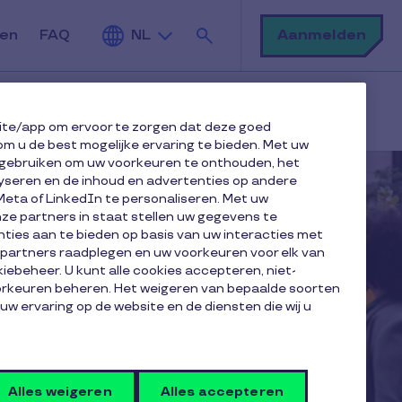
Zoek
Aanmelden
den
FAQ
NL
ite/app om ervoor te zorgen dat deze goed
om u de best mogelijke ervaring te bieden. Met uw
gebruiken om uw voorkeuren te onthouden, het
yseren en de inhoud en advertenties op andere
Meta of LinkedIn te personaliseren. Met uw
e partners in staat stellen uw gegevens te
ties aan te bieden op basis van uw interacties met
e partners raadplegen en uw voorkeuren voor elk van
iebeheer. U kunt alle cookies accepteren, niet-
oorkeuren beheren. Het weigeren van bepaalde soorten
 uw ervaring op de website en de diensten die wij u
Alles weigeren
Alles accepteren