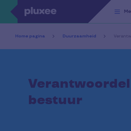
Overslaan en naar de inhoud gaan
Me
Home pagina
Duurzaamheid
Verantw
Verantwoordel
bestuur