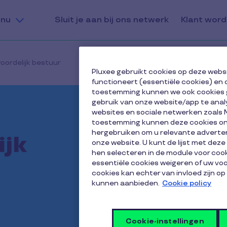
nu
Sluit je aan bij ons netwerk
Klant wor
oordelijk bestuur
Pluxee gebruikt cookies op deze webs
functioneert (essentiële cookies) en 
toestemming kunnen we ook cookies 
gebruik van onze website/app te anal
websites en sociale netwerken zoals 
toestemming kunnen deze cookies onz
hergebruiken om u relevante adverten
ijk
onze website. U kunt de lijst met dez
hen selecteren in de module voor cook
essentiële cookies weigeren of uw v
cookies kan echter van invloed zijn op
kunnen aanbieden.
Cookie policy
Cookie-instellingen