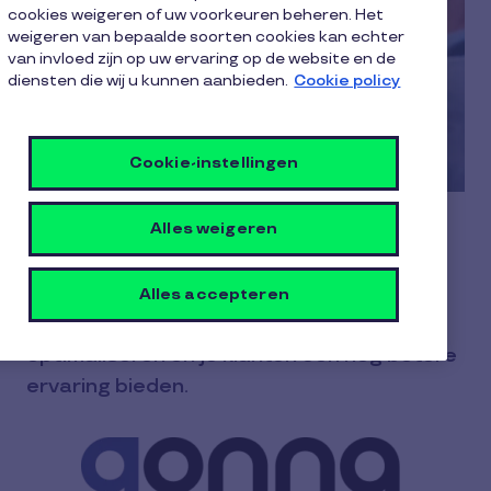
cookies weigeren of uw voorkeuren beheren. Het
weigeren van bepaalde soorten cookies kan echter
van invloed zijn op uw ervaring op de website en de
diensten die wij u kunnen aanbieden.
Cookie policy
Cookie-instellingen
Alles weigeren
Met GonnaOrder krijg je als
horecaprofessional toegang tot een
unieke digitale tool waarmee je de
Alles accepteren
productiviteit van je personeel kan
optimaliseren en je klanten een nog betere
ervaring bieden.