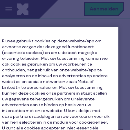
Overslaan en naar de inhoud gaan
Z
Aanmelden
Home pagina
Onze blog
Pluxee gebruikt cookies op deze website/app om
Handelaars
ervoor te zorgen dat deze goed functioneert
Bied klanten een nog betere ervaring dankzij
(essentiële cookies) en om u de best mogelijke
digitalisering!
ervaring te bieden. Met uw toestemming kunnen we
ook cookies gebruiken om uw voorkeuren te
onthouden, het gebruik van onze website/app te
analyseren en de inhoud en advertenties op andere
websites en sociale netwerken zoals Meta of
Bied klanten een nog
LinkedIn te personaliseren. Met uw toestemming
betere ervaring dankzij
kunnen deze cookies onze partners in staat stellen
uw gegevens te hergebruiken om u relevante
digitalisering!
advertenties aan te bieden op basis van uw
interacties met onze website. U kunt de lijst met
deze partners raadplegen en uw voorkeuren voor elk
4 minuut leestijd
4 juli 2024
van hen selecteren in de module voor cookiebeheer.
U kunt alle cookies accepteren, niet-essentiële