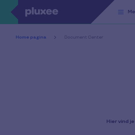
Overslaan en naar de inhoud gaan
Me
Home pagina
Document Center
Hier vind 