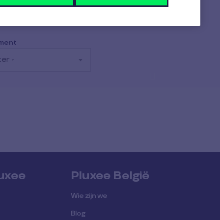
ment
ter -
luxee
Pluxee België
Wie zijn we
Blog