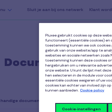
nu
Sluit je aan bij ons netwerk
Klant wor
Pluxee gebruikt cookies op deze webs
functioneert (essentiële cookies) en 
toestemming kunnen we ook cookies 
gebruik van onze website/app te anal
websites en sociale netwerken zoals 
Document Center
toestemming kunnen deze cookies onz
hergebruiken om u relevante adverten
onze website. U kunt de lijst met dez
hen selecteren in de module voor cook
essentiële cookies weigeren of uw v
cookies kan echter van invloed zijn op
kunnen aanbieden.
Cookie policy
je handige documenten over het gebruik van de Plux
Cookie-instellingen