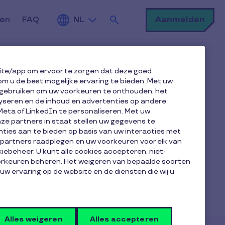
Zoek
Aanmelden
den
FAQ
NL
ite/app om ervoor te zorgen dat deze goed
om u de best mogelijke ervaring te bieden. Met uw
gebruiken om uw voorkeuren te onthouden, het
yseren en de inhoud en advertenties op andere
Meta of LinkedIn te personaliseren. Met uw
e partners in staat stellen uw gegevens te
ties aan te bieden op basis van uw interacties met
e partners raadplegen en uw voorkeuren voor elk van
iebeheer. U kunt alle cookies accepteren, niet-
oorkeuren beheren. Het weigeren van bepaalde soorten
 uw ervaring op de website en de diensten die wij u
ee-cheques.
Alles weigeren
Alles accepteren