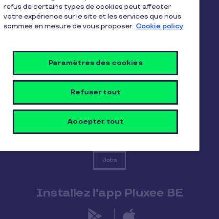
refus de certains types de cookies peut affecter
Nos solutions
Produits subsidiés
votre expérience sur le site et les services que nous
sommes en mesure de vous proposer.
Cookie policy
Besoin d'aide
Paramètres des cookies
Refuser tout
Nous contacter
Accepter tout
FAQ
Jobs
Installez l'app Pluxee BE