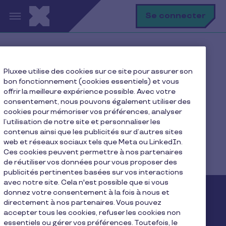
Aller au contenu principal
R
Se connecter
Accueil
Notre blog
Durabilité
Pluxee utilise des cookies sur ce site pour assurer son
bon fonctionnement (cookies essentiels) et vous
offrir la meilleure expérience possible. Avec votre
consentement, nous pouvons également utiliser des
Durabilité
cookies pour mémoriser vos préférences, analyser
l’utilisation de notre site et personnaliser les
contenus ainsi que les publicités sur d’autres sites
web et réseaux sociaux tels que Meta ou LinkedIn.
Ces cookies peuvent permettre à nos partenaires
de réutiliser vos données pour vous proposer des
publicités pertinentes basées sur vos interactions
avec notre site. Cela n'est possible que si vous
donnez votre consentement à la fois à nous et
Entreprises
directement à nos partenaires. Vous pouvez
accepter tous les cookies, refuser les cookies non
essentiels ou gérer vos préférences. Toutefois, le
Commander des chèques
Espace clients