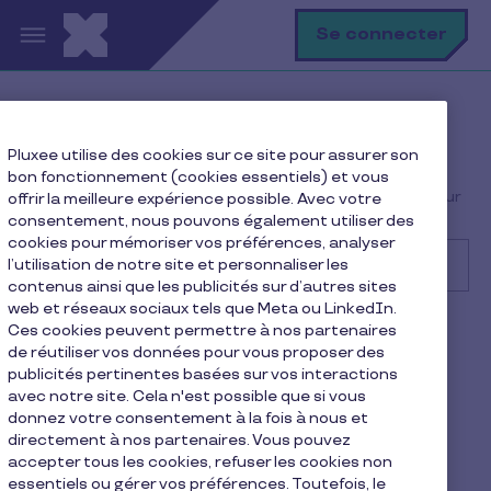
Aller au contenu principal
R
Se connecter
Help Center
Utilisateur
Pluxee utilise des cookies sur ce site pour assurer son
Utiliser ma carte & mes avantages
bon fonctionnement (cookies essentiels) et vous
Comment activer ou désactiver le paiement en ligne sur
offrir la meilleure expérience possible. Avec votre
ma carte ?
consentement, nous pouvons également utiliser des
cookies pour mémoriser vos préférences, analyser
l’utilisation de notre site et personnaliser les
contenus ainsi que les publicités sur d’autres sites
web et réseaux sociaux tels que Meta ou LinkedIn.
Rechercher
Ces cookies peuvent permettre à nos partenaires
Utilisateur
de réutiliser vos données pour vous proposer des
publicités pertinentes basées sur vos interactions
Comment activer ou
avec notre site. Cela n'est possible que si vous
donnez votre consentement à la fois à nous et
désactiver le paiement en
directement à nos partenaires. Vous pouvez
accepter tous les cookies, refuser les cookies non
ligne sur ma carte ?
essentiels ou gérer vos préférences. Toutefois, le