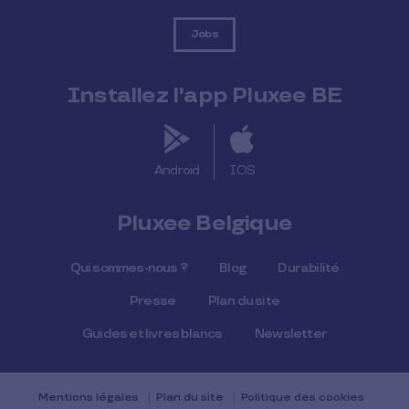
Jobs
Installez l'app Pluxee BE
Android
IOS
Pluxee Belgique
Qui sommes-nous ?
Blog
Durabilité
Presse
Plan du site
Guides et livres blancs
Newsletter
Mentions légales
Plan du site
Politique des cookies