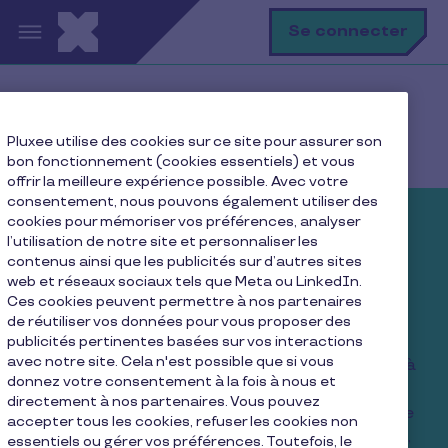
Aller au contenu principal
R
Se connecter
Accueil
Produits - entreprises
Pluxee utilise des cookies sur ce site pour assurer son
Pluxee Card
bon fonctionnement (cookies essentiels) et vous
offrir la meilleure expérience possible. Avec votre
consentement, nous pouvons également utiliser des
cookies pour mémoriser vos préférences, analyser
La nouvelle Pluxee Card
l’utilisation de notre site et personnaliser les
contenus ainsi que les publicités sur d’autres sites
est arrivée !
web et réseaux sociaux tels que Meta ou LinkedIn.
Ces cookies peuvent permettre à nos partenaires
Il y a de quoi célébrer chez Pluxee ! Notre toute
de réutiliser vos données pour vous proposer des
nouvelle génération de cartes Pluxee est là,
publicités pertinentes basées sur vos interactions
avec notre site. Cela n'est possible que si vous
conçues pour donner un véritable coup de boost à
donnez votre consentement à la fois à nous et
l’expérience de vos collaborateurs. Des
directement à nos partenaires. Vous pouvez
fonctionnalités innovantes et une carte repensée
accepter tous les cookies, refuser les cookies non
garantissent des paiements simples et sécurisés,
essentiels ou gérer vos préférences. Toutefois, le