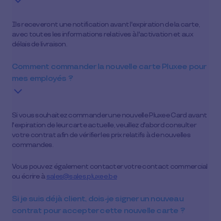
Ils receveront une notification avant l'expiration de la carte,
avec toutes les informations relatives à l'activation et aux
délais de livraison.
Comment commander la nouvelle carte Pluxee pour
mes employés ?
Si vous souhaitez commander une nouvelle Pluxee Card avant
l'expiration de leur carte actuelle, veuillez d'abord consulter
votre contrat afin de vérifier les prix relatifs à de nouvelles
commandes.
Vous pouvez également contacter votre contact commercial
ou écrire à
sales@sales.pluxee.be
Si je suis déjà client, dois-je signer un nouveau
contrat pour accepter cette nouvelle carte ?