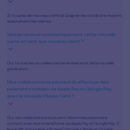
Il n'y a pas de nouveau contrat à signer, les conditions restent
exactement les mêmes.
Vais-je recevoir automatiquement cette nouvelle
carte en tant que nouveau client ?
Oui, toutes les nouvelles cartes émises sont de la nouvelle
génération.
Mes collaborateurs peuvent‑ils effectuer des
paiements mobiles via Apple Pay et Google Pay
avec la nouvelle Pluxee Card ?
Oui, vos collaborateurs peuvent désormais payer sans
contact avec leur smartphone via Apple Pay et Google Pay. Il
leur suffit d’ajouter leur Pluxee Card à leur Apple ou Google