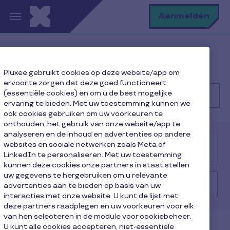
Overslaan en naar de inhoud gaan
Z
Aanmelden
Help Center
Bedrijf
Pluxee gebruikt cookies op deze website/app om
Contact en ondersteuning
ervoor te zorgen dat deze goed functioneert
(essentiële cookies) en om u de best mogelijke
ervaring te bieden. Met uw toestemming kunnen we
ook cookies gebruiken om uw voorkeuren te
Zoek
onthouden, het gebruik van onze website/app te
analyseren en de inhoud en advertenties op andere
websites en sociale netwerken zoals Meta of
Gebruiker
Bedrijf
Handelaar
LinkedIn te personaliseren. Met uw toestemming
kunnen deze cookies onze partners in staat stellen
uw gegevens te hergebruiken om u relevante
Contact en ondersteuning
advertenties aan te bieden op basis van uw
interacties met onze website. U kunt de lijst met
deze partners raadplegen en uw voorkeuren voor elk
van hen selecteren in de module voor cookiebeheer.
U kunt alle cookies accepteren, niet-essentiële