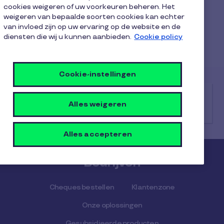
Contact en ondersteuning
cookies weigeren of uw voorkeuren beheren. Het
(1 Article)
weigeren van bepaalde soorten cookies kan echter
van invloed zijn op uw ervaring op de website en de
Aarzel niet om contact met ons op te nemen als je
diensten die wij u kunnen aanbieden.
Cookie policy
vragen hebt.
Cookie-instellingen
Hoe kunt u ons contacteren voor andere
Alles weigeren
vragen?
Alles accepteren
Bedrijven
Cheques bestellen
Klantenzone
Onze oplossingen
Gesubsidieerde producten