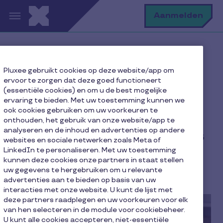
Overslaan en naar de inhoud gaan
Z
Aanmelden
Home pagina
Onze blog
Pluxee gebruikt cookies op deze website/app om
Maatschappelijk Verantwoord Ondernemen
ervoor te zorgen dat deze goed functioneert
Ons MVO-rapport 2025 is er!
(essentiële cookies) en om u de best mogelijke
ervaring te bieden. Met uw toestemming kunnen we
ook cookies gebruiken om uw voorkeuren te
onthouden, het gebruik van onze website/app te
analyseren en de inhoud en advertenties op andere
Ons MVO-rapport 2025 is
websites en sociale netwerken zoals Meta of
er!
LinkedIn te personaliseren. Met uw toestemming
kunnen deze cookies onze partners in staat stellen
uw gegevens te hergebruiken om u relevante
3 minuut leestijd
26 mei 2026
advertenties aan te bieden op basis van uw
interacties met onze website. U kunt de lijst met
deze partners raadplegen en uw voorkeuren voor elk
van hen selecteren in de module voor cookiebeheer.
U kunt alle cookies accepteren, niet-essentiële