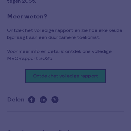
tegen 2035.
Meer weten?
Ontdek het volledige rapport en zie hoe elke keuze
bijdraagt aan een duurzamere toekomst.
Voor meer info en details: ontdek ons volledige
MVO-rapport 2025.
Ontdek het volledige rapport
Delen
this
article
on
social