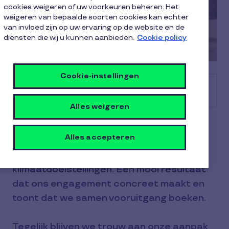
cookies weigeren of uw voorkeuren beheren. Het
weigeren van bepaalde soorten cookies kan echter
van invloed zijn op uw ervaring op de website en de
diensten die wij u kunnen aanbieden.
Cookie policy
Cookie-instellingen
Samenvatting
Alles weigeren
Bij Pluxee zit duurzaamheid in ons DNA. En
Alles accepteren
dit jaar zetten we een stap waar we echt
trots op zijn: we overtroffen onze
klimaatdoelstellingen. Een mooi resultaat
dat ons engagement concreet maakt en
toont dat we samen vooruitgang boeken.
Tegelijk blijven we trouw aan onze aanpak