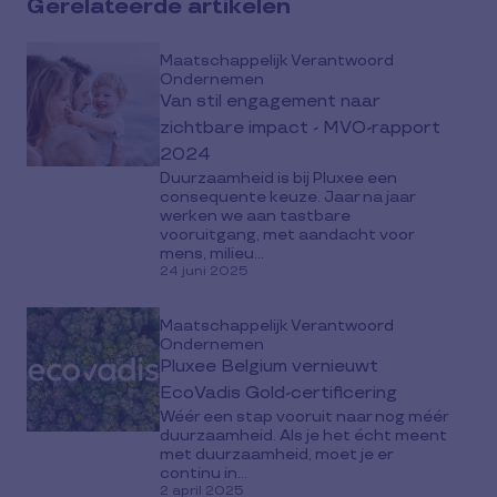
Gerelateerde artikelen
media
Maatschappelijk Verantwoord
Ondernemen
Van stil engagement naar
zichtbare impact - MVO-rapport
2024
Duurzaamheid is bij Pluxee een
consequente keuze. Jaar na jaar
werken we aan tastbare
vooruitgang, met aandacht voor
mens, milieu...
24 juni 2025
Maatschappelijk Verantwoord
Ondernemen
Pluxee Belgium vernieuwt
EcoVadis Gold-certificering
Wéér een stap vooruit naar nog méér
duurzaamheid. Als je het écht meent
met duurzaamheid, moet je er
continu in...
2 april 2025