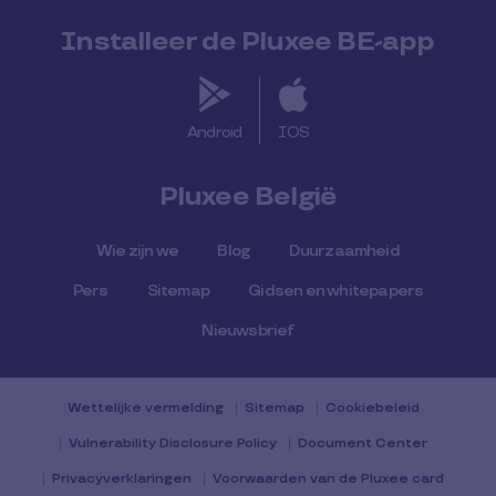
Installeer de Pluxee BE-app
Android
IOS
Pluxee België
Wie zijn we
Blog
Duurzaamheid
Pers
Sitemap
Gidsen en whitepapers
Nieuwsbrief
Wettelijke vermelding
Sitemap
Cookiebeleid
Vulnerability Disclosure Policy
Document Center
Privacyverklaringen
Voorwaarden van de Pluxee card