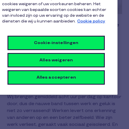
cookies weigeren of uw voorkeuren beheren. Het
weigeren van bepaalde soorten cookies kan echter
van invloed zijn op uw ervaring op de website en de
diensten die wij u kunnen aanbieden.
Cookie policy
Het aandeel van ons werk in ons algemene
geluksgevoel bedraagt liefst 18%, zo blijkt
uit het Nationale Geluksonderzoek van de
Cookie-instellingen
UGent. Waarom beïnvloedt ons werk zo
sterk ons geluk? Wij proberen een
Alles weigeren
antwoord te vinden.
Alles accepteren
Zelfrespect
Wij brengen gemiddeld acht uur per dag op kantoor
door, dus de nauwe band tussen werk en geluk is
niet zo verrassend! Werken levert ons erkenning
van anderen op en een beter zelfbeeld. Wie zijn
werk verliest, geraakt vaak sociaal geïsoleerd. En