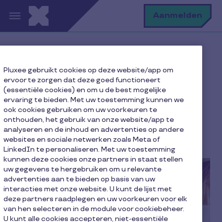
Overslaan en naar de inhoud gaan
Z
Aanmelden
Home pagina
Onze blog
Pluxee gebruikt cookies op deze website/app om
Bedrijven
Werk als bron van geluk
ervoor te zorgen dat deze goed functioneert
(essentiële cookies) en om u de best mogelijke
ervaring te bieden. Met uw toestemming kunnen we
ook cookies gebruiken om uw voorkeuren te
Werk als bron van geluk
onthouden, het gebruik van onze website/app te
analyseren en de inhoud en advertenties op andere
websites en sociale netwerken zoals Meta of
2 minuut leestijd
8 juni 2024
LinkedIn te personaliseren. Met uw toestemming
kunnen deze cookies onze partners in staat stellen
uw gegevens te hergebruiken om u relevante
advertenties aan te bieden op basis van uw
interacties met onze website. U kunt de lijst met
deze partners raadplegen en uw voorkeuren voor elk
van hen selecteren in de module voor cookiebeheer.
U kunt alle cookies accepteren, niet-essentiële