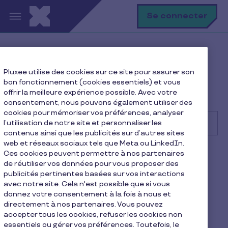
Aller au contenu principal
R
Se connecter
Help Center
Entreprise
Pluxee utilise des cookies sur ce site pour assurer son
Questions fréquentes & solutions
bon fonctionnement (cookies essentiels) et vous
Quels sont les avantages de devenir partenaire de
offrir la meilleure expérience possible. Avec votre
Pluxee ?
consentement, nous pouvons également utiliser des
cookies pour mémoriser vos préférences, analyser
l’utilisation de notre site et personnaliser les
contenus ainsi que les publicités sur d’autres sites
web et réseaux sociaux tels que Meta ou LinkedIn.
Rechercher
Ces cookies peuvent permettre à nos partenaires
Entreprise
de réutiliser vos données pour vous proposer des
publicités pertinentes basées sur vos interactions
Quels sont les avantages de
avec notre site. Cela n'est possible que si vous
donnez votre consentement à la fois à nous et
devenir partenaire de
directement à nos partenaires. Vous pouvez
accepter tous les cookies, refuser les cookies non
Pluxee ?
essentiels ou gérer vos préférences. Toutefois, le