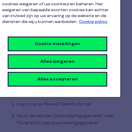
1
cookies weigeren of uw voorkeuren beheren. Het
U kunt enkel handmatig de volgende gegevens
minuut
weigeren van bepaalde soorten cookies kan echter
aanpassen, die gekoppeld zijn aan uw
leestijd
van invloed zijn op uw ervaring op de website en de
contactpersonen:
diensten die wij u kunnen aanbieden.
Cookie policy
Voornaam
Cookie-instellingen
Achternaam
Taal
Alles weigeren
E-mailadres gekoppeld aan het Pluxee
Clients Portal
Alles accepteren
Hiervoor:
Log in op je Pluxee Clients Portal
Ga in de sectie "Jouw klantgegevens" naar
"Overzicht van jouw klantgegevens"