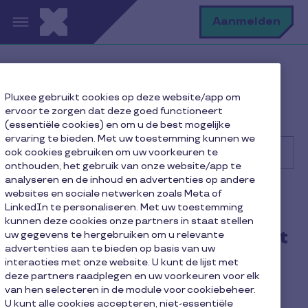
Overslaan en naar de inhoud gaan
Z
Aanmelden
Help Center
Bedrijf
Pluxee gebruikt cookies op deze website/app om
Beheer van mijn Pluxee-account
ervoor te zorgen dat deze goed functioneert
Hoe wijzig ik gegevens in het Pluxee Clients Portal ?
(essentiële cookies) en om u de best mogelijke
ervaring te bieden. Met uw toestemming kunnen we
ook cookies gebruiken om uw voorkeuren te
onthouden, het gebruik van onze website/app te
analyseren en de inhoud en advertenties op andere
Zoek
websites en sociale netwerken zoals Meta of
Bedrijf
LinkedIn te personaliseren. Met uw toestemming
kunnen deze cookies onze partners in staat stellen
Hoe wijzig ik gegevens in het
uw gegevens te hergebruiken om u relevante
advertenties aan te bieden op basis van uw
Pluxee Clients Portal ?
interacties met onze website. U kunt de lijst met
deze partners raadplegen en uw voorkeuren voor elk
1 minuut leestijd
13 oktober 2025
van hen selecteren in de module voor cookiebeheer.
U kunt alle cookies accepteren, niet-essentiële