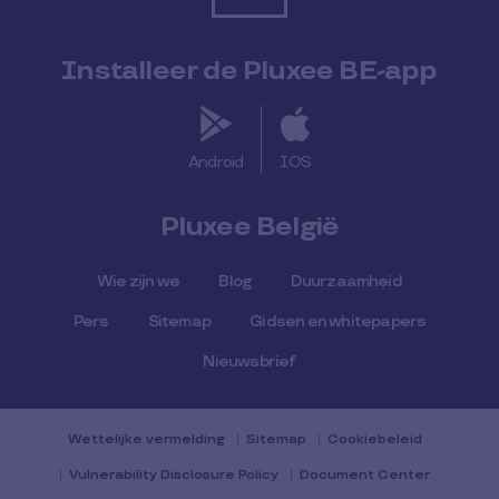
Installeer de Pluxee BE-app
Android
IOS
Pluxee België
Wie zijn we
Blog
Duurzaamheid
Pers
Sitemap
Gidsen en whitepapers
Nieuwsbrief
Wettelijke vermelding
Sitemap
Cookiebeleid
Vulnerability Disclosure Policy
Document Center