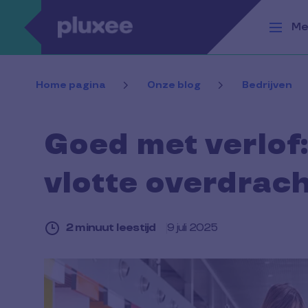
Overslaan en naar de inhoud gaan
Me
Home pagina
Onze blog
Bedrijven
Goed met verlof:
vlotte overdrac
2 minuut leestijd
9 juli 2025