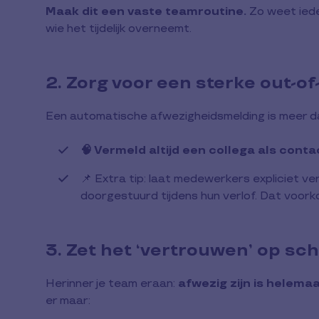
Maak dit een vaste teamroutine.
Zo weet iede
wie het tijdelijk overneemt.
2. Zorg voor een sterke out-of-
Een automatische afwezigheidsmelding is meer dan
🧠 Vermeld altijd een collega als con
📌 Extra tip: laat medewerkers expliciet v
doorgestuurd tijdens hun verlof. Dat voork
3. Zet het ‘vertrouwen’ op sch
Herinner je team eraan:
afwezig zijn is helemaa
er maar: