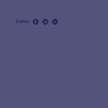
Delen
this
article
on
social
media