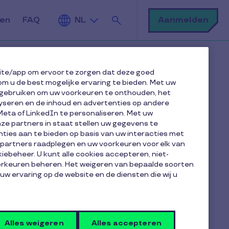
Zoek
Aanmelden
den
FAQ
NL
moedsrust
ite/app om ervoor te zorgen dat deze goed
om u de best mogelijke ervaring te bieden. Met uw
gebruiken om uw voorkeuren te onthouden, het
Samenvatting
yseren en de inhoud en advertenties op andere
Meta of LinkedIn te personaliseren. Met uw
e partners in staat stellen uw gegevens te
1. Maak van de overdracht een
ties aan te bieden op basis van uw interacties met
teamgewoonte 🗂️ 🤝
e partners raadplegen en uw voorkeuren voor elk van
2. Zorg voor een sterke out-of-office 📬 🚫
iebeheer. U kunt alle cookies accepteren, niet-
oorkeuren beheren. Het weigeren van bepaalde soorten
3. Zet het ‘vertrouwen’ op scherp 💬 ✨
 uw ervaring op de website en de diensten die wij u
4. Moedig digitaal uitschakelen aan 📵 🧘
5. Plan ook een goede terugkomst 📅
Goed vertrekken = beter terugkomen 💡
Alles weigeren
Alles accepteren