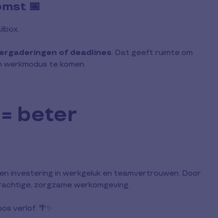
omst 📅
ilbox.
ergaderingen of deadlines
. Dat geeft ruimte om
 in werkmodus te komen.
= beter
een investering in werkgeluk en teamvertrouwen. Door
rkrachtige, zorgzame werkomgeving.
os verlof. 🌴✨