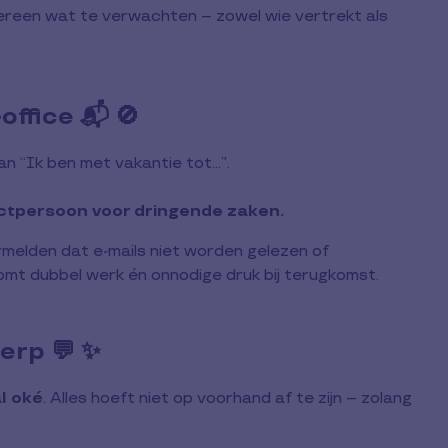
reen wat te verwachten – zowel wie vertrekt als
office 📬 🚫
 “Ik ben met vakantie tot...”.
tactpersoon voor dringende zaken.
ermelden dat e-mails niet worden gelezen of
omt dubbel werk én onnodige druk bij terugkomst.
erp 💬 ✨
l oké
. Alles hoeft niet op voorhand af te zijn – zolang