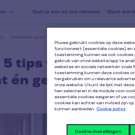
nu
Sluit je aan bij ons netwerk
Klant wor
Goed met verlof: 5 tips voor een vlotte overdracht én ge
Pluxee gebruikt cookies op deze webs
functioneert (essentiële cookies) en 
toestemming kunnen we ook cookies 
 5 tips voor een
gebruik van onze website/app te anal
websites en sociale netwerken zoals 
toestemming kunnen deze cookies onz
ht én gemoedsrust
hergebruiken om u relevante adverten
onze website. U kunt de lijst met dez
hen selecteren in de module voor cook
essentiële cookies weigeren of uw v
cookies kan echter van invloed zijn op
kunnen aanbieden.
Cookie policy
Cookie-instellingen