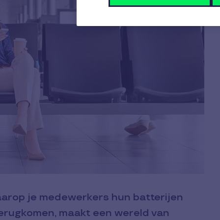
arop je medewerkers hun batterijen
terugkomen, maakt een wereld van