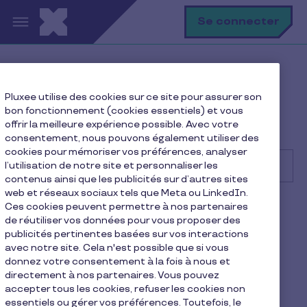
Aller au contenu principal
R
Se connecter
Help Center
Entreprise
Pluxee utilise des cookies sur ce site pour assurer son
Bien démarrer avec Pluxee
bon fonctionnement (cookies essentiels) et vous
Comment passer une commande de chèques Pluxee
offrir la meilleure expérience possible. Avec votre
pour mes collaborateurs ?
consentement, nous pouvons également utiliser des
cookies pour mémoriser vos préférences, analyser
l’utilisation de notre site et personnaliser les
contenus ainsi que les publicités sur d’autres sites
web et réseaux sociaux tels que Meta ou LinkedIn.
Rechercher
Ces cookies peuvent permettre à nos partenaires
Entreprise
de réutiliser vos données pour vous proposer des
publicités pertinentes basées sur vos interactions
Comment passer une
avec notre site. Cela n'est possible que si vous
donnez votre consentement à la fois à nous et
commande de chèques
directement à nos partenaires. Vous pouvez
accepter tous les cookies, refuser les cookies non
Pluxee pour mes
essentiels ou gérer vos préférences. Toutefois, le