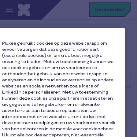
Overslaan en naar de inhoud gaan
Z
Aanmelden
Help Center
Gebruiker
Pluxee gebruikt cookies op deze website/app om
Mijn account beheren
ervoor te zorgen dat deze goed functioneert
Ik ben mijn wachtwoord voor mijn Pluxee-
(essentiële cookies) en om u de best mogelijke
gebruikersaccount vergeten. Waar kan ik dat
ervaring te bieden. Met uw toestemming kunnen we
terugvinden?
ook cookies gebruiken om uw voorkeuren te
onthouden, het gebruik van onze website/app te
analyseren en de inhoud en advertenties op andere
websites en sociale netwerken zoals Meta of
LinkedIn te personaliseren. Met uw toestemming
Zoek
kunnen deze cookies onze partners in staat stellen
Gebruiker
uw gegevens te hergebruiken om u relevante
advertenties aan te bieden op basis van uw
Ik ben mijn wachtwoord
interacties met onze website. U kunt de lijst met
deze partners raadplegen en uw voorkeuren voor elk
voor mijn Pluxee-
van hen selecteren in de module voor cookiebeheer.
U kunt alle cookies accepteren, niet-essentiële