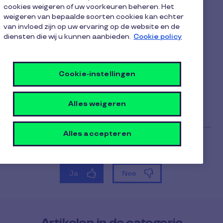
gebruikersaccount
cookies weigeren of uw voorkeuren beheren. Het
weigeren van bepaalde soorten cookies kan echter
vergeten. Waar kan ik dat
van invloed zijn op uw ervaring op de website en de
terugvinden?
diensten die wij u kunnen aanbieden.
Cookie policy
1 minuut leestijd
13 oktober 2025
Cookie-instellingen
1
Je kunt je wachtwoord op elk moment opnieuw
minuut
instellen op de inlogpagina van je account.
leestijd
Alles weigeren
Alles accepteren
Artikelen in de categorie