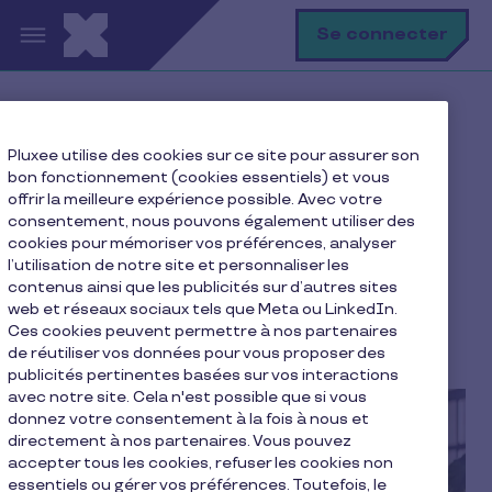
Aller au contenu principal
R
Se connecter
Accueil
Notre blog
Entreprise
Pluxee utilise des cookies sur ce site pour assurer son
Créer une société en 5 étapes
bon fonctionnement (cookies essentiels) et vous
offrir la meilleure expérience possible. Avec votre
consentement, nous pouvons également utiliser des
cookies pour mémoriser vos préférences, analyser
Créer une société en 5
l’utilisation de notre site et personnaliser les
contenus ainsi que les publicités sur d’autres sites
étapes
web et réseaux sociaux tels que Meta ou LinkedIn.
Ces cookies peuvent permettre à nos partenaires
7 min de lecture
8 août 2025
de réutiliser vos données pour vous proposer des
publicités pertinentes basées sur vos interactions
avec notre site. Cela n'est possible que si vous
donnez votre consentement à la fois à nous et
directement à nos partenaires. Vous pouvez
accepter tous les cookies, refuser les cookies non
essentiels ou gérer vos préférences. Toutefois, le