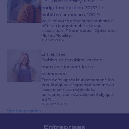
Le Pluxee Mobility, c’est LE
budget mobilité en 2022. La
mobilité sur mesure, 100 %
Vous et votre entreprise souhaitez
numérique, qui réduit la charge
offrir un budget mobilité à vos
administrative.
travailleurs ? Bonne idée ! Opter pour
Pluxee Mobility...
11 août 2024
Entreprises
Fiables et durables, les éco-
chèques tiennent leurs
promesses
Treize ans après leur lancement, les
éco-chèques s’imposent comme un
levier incontournable de la
consommation durable en Belgique.
98 %...
31 juillet 2025
Voir les articles
Entreprises