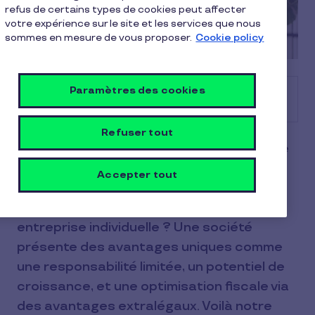
refus de certains types de cookies peut affecter
votre expérience sur le site et les services que nous
sommes en mesure de vous proposer.
Cookie policy
Paramètres des cookies
Sommaire
Refuser tout
Vous avez élaboré votre idée d’entreprise
et vous êtes prêt(e) à la lancer. Mais
Accepter tout
comment créer une société ? Et pourquoi
opter pour une société plutôt qu’une
entreprise individuelle ? Une société
présente des avantages uniques comme
une responsabilité limitée, un potentiel de
croissance, et une optimisation fiscale via
des avantages extralégaux. Voilà notre