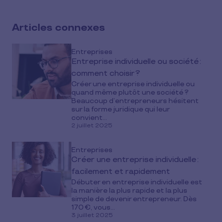
on
social
Articles connexes
media
Entreprises
Entreprise individuelle ou société :
comment choisir ?
Créer une entreprise individuelle ou
quand même plutôt une société ?
Beaucoup d’entrepreneurs hésitent
sur la forme juridique qui leur
convient...
2 juillet 2025
Entreprises
Créer une entreprise individuelle :
facilement et rapidement
Débuter en entreprise individuelle est
la manière la plus rapide et la plus
simple de devenir entrepreneur. Dès
170 €, vous...
3 juillet 2025